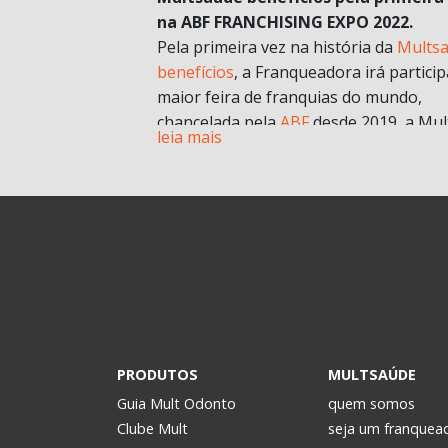
na ABF FRANCHISING EXPO 2022.
Pela primeira vez na história da
Mults
benefícios
, a Franqueadora irá particip
maior feira de franquias do mundo,
chancelada pela
ABF
desde 2019, a Mul
leia mais
chegará com muitas novidades e
oportunidades de negócios.
A grande aposta da Mult para a Feira 
esse ano, é o nosso novo modelo de
franquia in company
. Com foco no mult
franqueado ou multi empreendedores
geral.
Durante a pandemia e estruturando
possibilidades para depois, uma das
estratégias para estar mais próxima d
PRODUTOS
MULTSAÚDE
realidade dos potenciais investidores. 
Guia Mult Odonto
quem somos
passou a oferecer os formatos de
Clube Mult
seja um franquea
microfranquia e de
franquia in compan