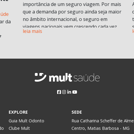
importância de um seguro viagem. Por mais
que a demanda por seguro ainda seja maior
aúde
no âmbito internacional, o seguro em
ar da
viagens nacionais vem crescendo cada vez
leia mais
mais por procura de informações.
t
Vamos entender em o que consiste em um
plano de seguro viagens e seus benefícios e
principais diferenciais.
ABF
O que é seguro viagem?
i
Esse modelo de seguro normalmente cobre
 no
problemas pessoais durante uma viagem.
Isso engloba despesas médicas e
odontológicas de urgência e emergência,
assistência Pet
, Seguro de vida e ou seguro
a
EXPLORE
SEDE
saúde e assistência morte, bem como
Assim,
Guia Mult Odonto
Rua Catharina Scheffer de Alme
contratempos com a própria viagem.
do
Clube Mult
Centro, Matias Barbosa - MG
Pode ser contratado para viagens nacionais
y.