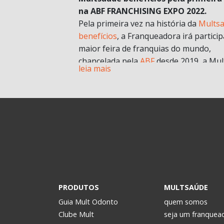
na ABF FRANCHISING EXPO 2022.
Pela primeira vez na história da
Mults
benefícios
, a Franqueadora irá particip
maior feira de franquias do mundo,
chancelada pela
ABF
desde 2019, a Mul
leia mais
chegará com muitas novidades e
oportunidades de negócios.
A grande aposta da Mult para a Feira 
esse ano, é o nosso novo modelo de
franquia in company
. Com foco no mult
franqueado ou multi empreendedores
geral.
Durante a pandemia e estruturando
possibilidades para depois, uma das
estratégias para estar mais próxima d
PRODUTOS
MULTSAÚDE
realidade dos potenciais investidores. 
Guia Mult Odonto
quem somos
passou a oferecer os formatos de
Clube Mult
seja um franquea
microfranquia e de
franquia in compan