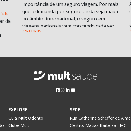
importância de um seguro viagem. Por mais
que a demanda por seguro ainda seja maior
aúde
no âmbito internacional, o seguro em
ar da
viagens nacionais vem crescendo cada vez
leia mais
mais por procura de informações.
t
Vamos entender em o que consiste em um
plano de seguro viagens e seus benefícios e
principais diferenciais.
ABF
O que é seguro viagem?
i
Esse modelo de seguro normalmente cobre
 no
problemas pessoais durante uma viagem.
Isso engloba despesas médicas e
odontológicas de urgência e emergência,
assistência Pet
, Seguro de vida e ou seguro
a
EXPLORE
SEDE
saúde e assistência morte, bem como
Assim,
Guia Mult Odonto
Rua Catharina Scheffer de Alme
contratempos com a própria viagem.
do
Clube Mult
Centro, Matias Barbosa - MG
Pode ser contratado para viagens nacionais
y.