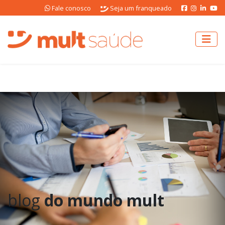
Fale conosco
Seja um franqueado
blog
do mundo mult