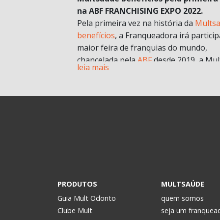
na ABF FRANCHISING EXPO 2022.
Pela primeira vez na história da
Mults
benefícios
, a Franqueadora irá particip
maior feira de franquias do mundo,
chancelada pela
ABF
desde 2019, a Mul
leia mais
chegará com muitas novidades e
oportunidades de negócios.
A grande aposta da Mult para a Feira 
esse ano, é o nosso novo modelo de
franquia in company
. Com foco no mult
franqueado ou multi empreendedores
geral.
Durante a pandemia e estruturando
possibilidades para depois, uma das
estratégias para estar mais próxima d
PRODUTOS
MULTSAÚDE
realidade dos potenciais investidores. 
Guia Mult Odonto
quem somos
passou a oferecer os formatos de
Clube Mult
seja um franquea
microfranquia e de
franquia in compan