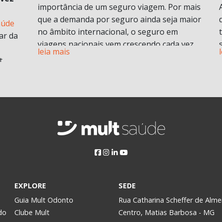
importância de um seguro viagem. Por mais
que a demanda por seguro ainda seja maior
aúde
no âmbito internacional, o seguro em
ar da
viagens nacionais vem crescendo cada vez
leia mais
mais por procura de informações.
t
Vamos entender em o que consiste em um
plano de seguro viagens e seus benefícios e
principais diferenciais.
ABF
O que é seguro viagem?
i
Esse modelo de seguro normalmente cobre
 no
problemas pessoais durante uma viagem.
Isso engloba despesas médicas e
odontológicas de urgência e emergência,
assistência Pet
, Seguro de vida e ou seguro
a
EXPLORE
SEDE
saúde e assistência morte, bem como
Assim,
Guia Mult Odonto
Rua Catharina Scheffer de Alme
contratempos com a própria viagem.
do
Clube Mult
Centro, Matias Barbosa - MG
Pode ser contratado para viagens nacionais
y.