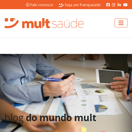
Fale conosco
Seja um franqueado
blog
do mundo mult