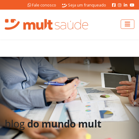
Fale conosco
Seja um franqueado
blog
do mundo mult