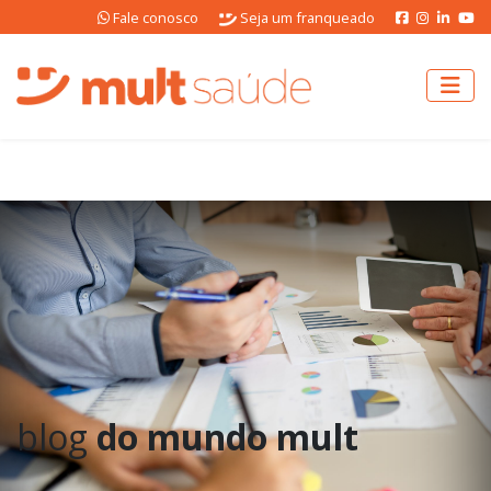
Fale conosco
Seja um franqueado
blog
do mundo mult