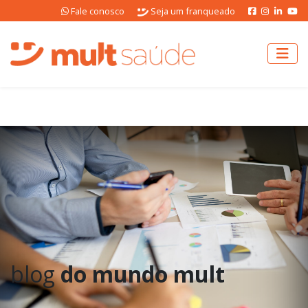
Fale conosco
Seja um franqueado
blog
do mundo mult