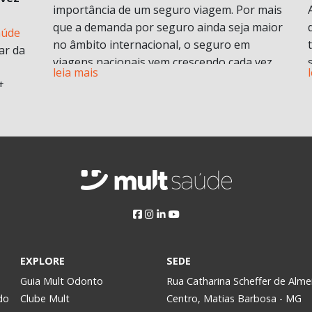
importância de um seguro viagem. Por mais
que a demanda por seguro ainda seja maior
aúde
no âmbito internacional, o seguro em
ar da
viagens nacionais vem crescendo cada vez
leia mais
mais por procura de informações.
t
Vamos entender em o que consiste em um
plano de seguro viagens e seus benefícios e
principais diferenciais.
ABF
O que é seguro viagem?
i
Esse modelo de seguro normalmente cobre
 no
problemas pessoais durante uma viagem.
Isso engloba despesas médicas e
odontológicas de urgência e emergência,
assistência Pet
, Seguro de vida e ou seguro
a
EXPLORE
SEDE
saúde e assistência morte, bem como
Assim,
Guia Mult Odonto
Rua Catharina Scheffer de Alme
contratempos com a própria viagem.
do
Clube Mult
Centro, Matias Barbosa - MG
Pode ser contratado para viagens nacionais
y.