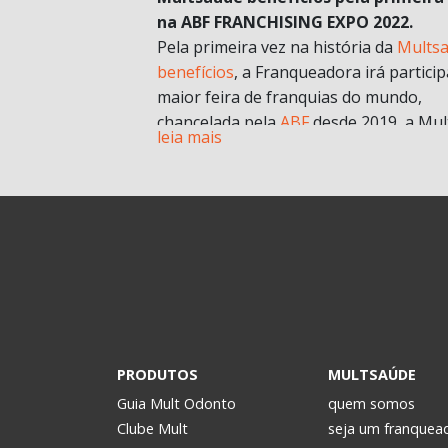
na ABF FRANCHISING EXPO 2022.
Pela primeira vez na história da
Mults
benefícios
, a Franqueadora irá particip
maior feira de franquias do mundo,
chancelada pela
ABF
desde 2019, a Mul
leia mais
chegará com muitas novidades e
oportunidades de negócios.
A grande aposta da Mult para a Feira 
esse ano, é o nosso novo modelo de
franquia in company
. Com foco no mult
franqueado ou multi empreendedores
geral.
Durante a pandemia e estruturando
possibilidades para depois, uma das
estratégias para estar mais próxima d
PRODUTOS
MULTSAÚDE
realidade dos potenciais investidores. 
Guia Mult Odonto
quem somos
passou a oferecer os formatos de
Clube Mult
seja um franquea
microfranquia e de
franquia in compan