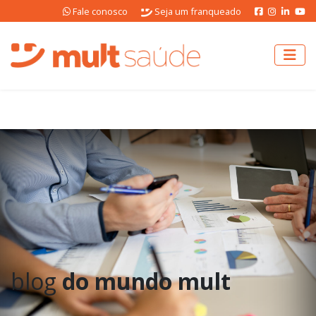
Fale conosco
Seja um franqueado
blog
do mundo mult