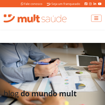
Fale conosco
Seja um franqueado
blog
do mundo mult