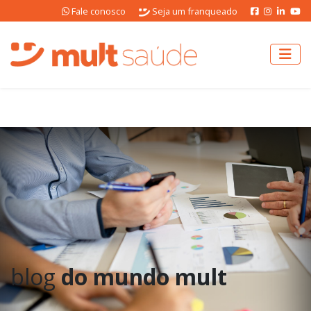
Fale conosco
Seja um franqueado
blog
do mundo mult