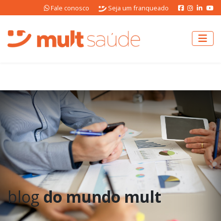
Fale conosco
Seja um franqueado
blog
do mundo mult