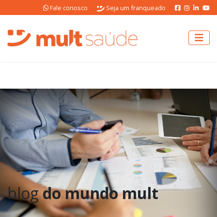
Fale conosco
Seja um franqueado
blog
do mundo mult