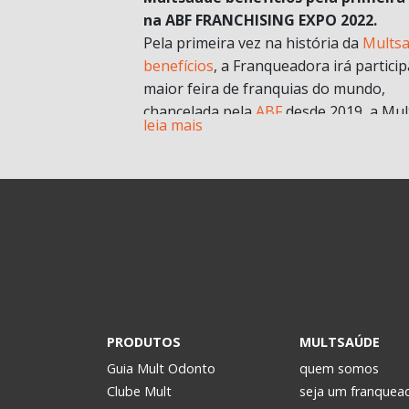
na ABF FRANCHISING EXPO 2022.
Pela primeira vez na história da
Mults
benefícios
, a Franqueadora irá particip
maior feira de franquias do mundo,
chancelada pela
ABF
desde 2019, a Mul
leia mais
chegará com muitas novidades e
oportunidades de negócios.
A grande aposta da Mult para a Feira 
esse ano, é o nosso novo modelo de
franquia in company
. Com foco no mult
franqueado ou multi empreendedores
geral.
Durante a pandemia e estruturando
possibilidades para depois, uma das
estratégias para estar mais próxima d
PRODUTOS
MULTSAÚDE
realidade dos potenciais investidores. 
Guia Mult Odonto
quem somos
passou a oferecer os formatos de
Clube Mult
seja um franquea
microfranquia e de
franquia in compan