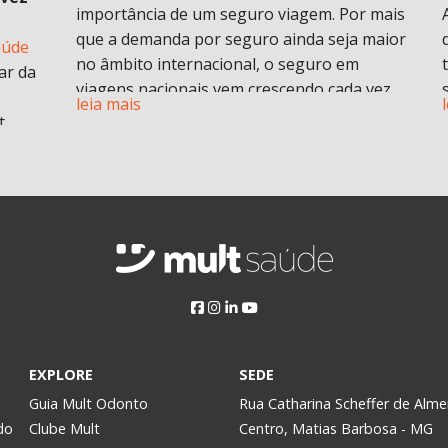
importância de um seguro viagem. Por mais
que a demanda por seguro ainda seja maior
aúde
no âmbito internacional, o seguro em
ar da
viagens nacionais vem crescendo cada vez
leia mais
mais por procura de informações.
t
Vamos entender em o que consiste em um
plano de seguro viagens e seus benefícios e
principais diferenciais.
ABF
O que é seguro viagem?
i
Esse modelo de seguro normalmente cobre
 no
problemas pessoais durante uma viagem.
Isso engloba despesas médicas e
odontológicas de urgência e emergência,
assistência Pet
, Seguro de vida e ou seguro
a
EXPLORE
SEDE
saúde e assistência morte, bem como
Assim,
Guia Mult Odonto
Rua Catharina Scheffer de Alme
contratempos com a própria viagem.
do
Clube Mult
Centro, Matias Barbosa - MG
Pode ser contratado para viagens nacionais
y.