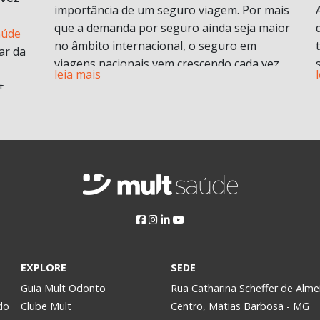
importância de um seguro viagem. Por mais
que a demanda por seguro ainda seja maior
aúde
no âmbito internacional, o seguro em
ar da
viagens nacionais vem crescendo cada vez
leia mais
mais por procura de informações.
t
Vamos entender em o que consiste em um
plano de seguro viagens e seus benefícios e
principais diferenciais.
ABF
O que é seguro viagem?
i
Esse modelo de seguro normalmente cobre
 no
problemas pessoais durante uma viagem.
Isso engloba despesas médicas e
odontológicas de urgência e emergência,
assistência Pet
, Seguro de vida e ou seguro
a
EXPLORE
SEDE
saúde e assistência morte, bem como
Assim,
Guia Mult Odonto
Rua Catharina Scheffer de Alme
contratempos com a própria viagem.
do
Clube Mult
Centro, Matias Barbosa - MG
Pode ser contratado para viagens nacionais
y.