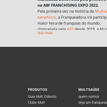
na ABF FRANCHISING EXPO 2022.
Pela primeira vez na história da
Mults
benefícios
, a Franqueadora irá particip
maior feira de franquias do mundo,
chancelada pela
ABF
desde 2019, a Mul
leia mais
chegará com muitas novidades e
oportunidades de negócios.
A grande aposta da Mult para a Feira 
esse ano, é o nosso novo modelo de
franquia in company
. Com foco no mult
franqueado ou multi empreendedores
geral.
Durante a pandemia e estruturando
possibilidades para depois, uma das
estratégias para estar mais próxima d
PRODUTOS
MULTSAÚDE
realidade dos potenciais investidores. 
Guia Mult Odonto
quem somos
passou a oferecer os formatos de
Clube Mult
seja um franquea
microfranquia e de
franquia in compan