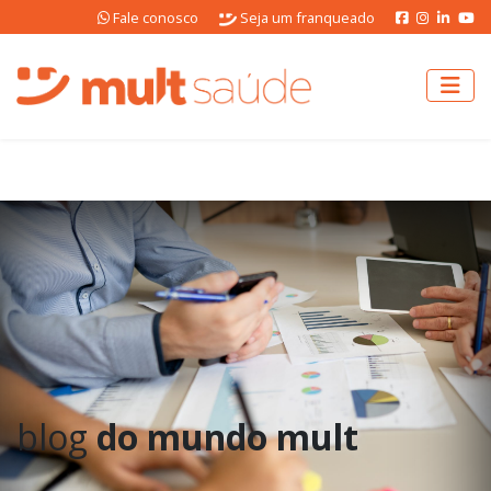
Fale conosco
Seja um franqueado
blog
do mundo mult