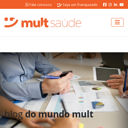
Fale conosco
Seja um franqueado
blog
do mundo mult