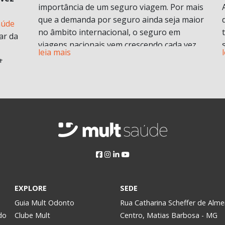
importância de um seguro viagem. Por mais
que a demanda por seguro ainda seja maior
aúde
no âmbito internacional, o seguro em
ar da
viagens nacionais vem crescendo cada vez
leia mais
mais por procura de informações.
t
Vamos entender em o que consiste em um
plano de seguro viagens e seus benefícios e
principais diferenciais.
ABF
O que é seguro viagem?
i
Esse modelo de seguro normalmente cobre
 no
problemas pessoais durante uma viagem.
Isso engloba despesas médicas e
odontológicas de urgência e emergência,
assistência Pet
, Seguro de vida e ou seguro
a
EXPLORE
SEDE
saúde e assistência morte, bem como
Assim,
Guia Mult Odonto
Rua Catharina Scheffer de Alme
contratempos com a própria viagem.
do
Clube Mult
Centro, Matias Barbosa - MG
Pode ser contratado para viagens nacionais
y.