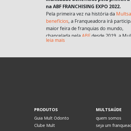
na ABF FRANCHISING EXPO 2022.
Pela primeira vez na história da
Mults
benefícios
, a Franqueadora irá particip
maior feira de franquias do mundo,
chancelada pela
ABF
desde 2019, a Mul
leia mais
chegará com muitas novidades e
oportunidades de negócios.
A grande aposta da Mult para a Feira 
esse ano, é o nosso novo modelo de
franquia in company
. Com foco no mult
franqueado ou multi empreendedores
geral.
Durante a pandemia e estruturando
possibilidades para depois, uma das
estratégias para estar mais próxima d
PRODUTOS
MULTSAÚDE
realidade dos potenciais investidores. 
Guia Mult Odonto
quem somos
passou a oferecer os formatos de
Clube Mult
seja um franquea
microfranquia e de
franquia in compan