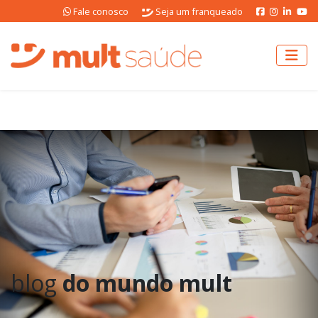
Fale conosco
Seja um franqueado
blog
do mundo mult