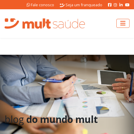
Fale conosco
Seja um franqueado
blog
do mundo mult