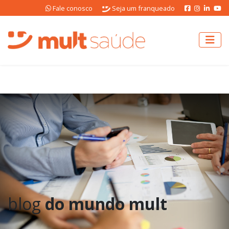
Fale conosco
Seja um franqueado
blog
do mundo mult