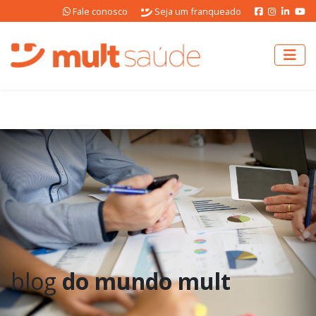
Fale conosco
Seja um franqueado
blog
do mundo mult