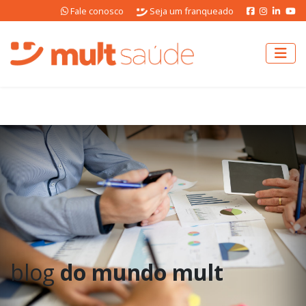
Fale conosco
Seja um franqueado
blog
do mundo mult