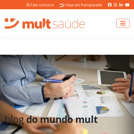
Fale conosco
Seja um franqueado
blog
do mundo mult