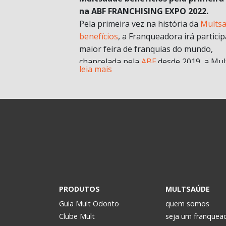
na ABF FRANCHISING EXPO 2022.
Pela primeira vez na história da
Mults
benefícios
, a Franqueadora irá particip
maior feira de franquias do mundo,
chancelada pela
ABF
desde 2019, a Mul
leia mais
chegará com muitas novidades e
oportunidades de negócios.
A grande aposta da Mult para a Feira 
esse ano, é o nosso novo modelo de
franquia in company
. Com foco no mult
franqueado ou multi empreendedores
geral.
Durante a pandemia e estruturando
possibilidades para depois, uma das
estratégias para estar mais próxima d
PRODUTOS
MULTSAÚDE
realidade dos potenciais investidores. 
Guia Mult Odonto
quem somos
passou a oferecer os formatos de
Clube Mult
seja um franquea
microfranquia e de
franquia in compan