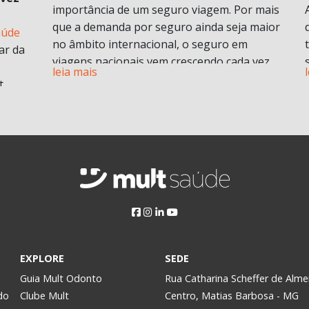
importância de um seguro viagem. Por mais
que a demanda por seguro ainda seja maior
aúde
no âmbito internacional, o seguro em
ar da
viagens nacionais vem crescendo cada vez
leia mais
mais por procura de informações.
t
Vamos entender em o que consiste em um
plano de seguro viagens e seus benefícios e
principais diferenciais.
ABF
O que é seguro viagem?
i
Esse modelo de seguro normalmente cobre
 no
problemas pessoais durante uma viagem.
Isso engloba despesas médicas e
odontológicas de urgência e emergência,
assistência Pet
, Seguro de vida e ou seguro
a
EXPLORE
SEDE
saúde e assistência morte, bem como
Assim,
Guia Mult Odonto
Rua Catharina Scheffer de Alme
contratempos com a própria viagem.
do
Clube Mult
Centro, Matias Barbosa - MG
Pode ser contratado para viagens nacionais
y.