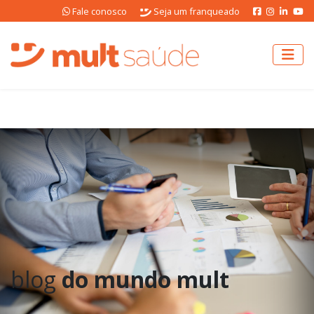
Fale conosco
Seja um franqueado
blog
do mundo mult