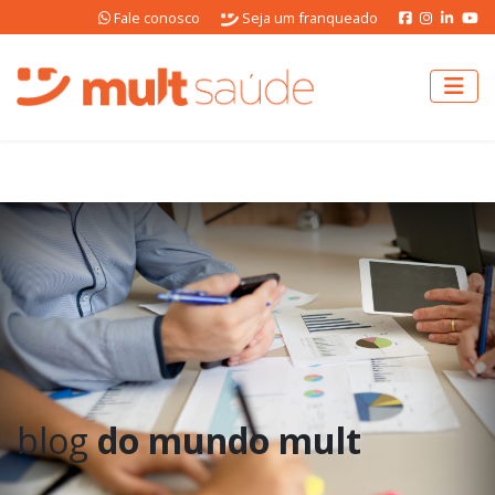
Fale conosco
Seja um franqueado
blog
do mundo mult