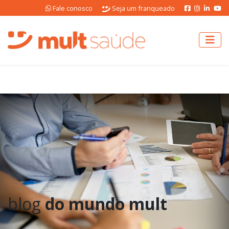
Fale conosco
Seja um franqueado
blog
do mundo mult