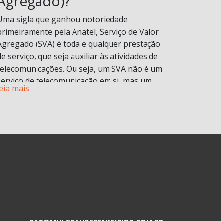
Agregado)?
Uma sigla que ganhou notoriedade
primeiramente pela Anatel, Serviço de Valor
Agregado (SVA) é toda e qualquer prestação
de serviço, que seja auxiliar às atividades de
telecomunicações. Ou seja, um SVA não é um
serviço de telecomunicação em si, mas um
leia mais
serviço que é disponibilizado atrelado a um
serviço principal.
Para você entender bem o conceito, vamos
explicar na prática. Bem provavelmente você
já contratou um serviço de internet ou
telefonia e com ele você tem direito a contas
de e-mail, armazenamento de documentos,
proteção na navegação, redes sociais
ilimitadas, ligações telefônicas, aplicativos de
entretenimento, entre diversos outros.
Esses serviços adicionais são chamados de