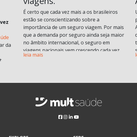
viagens.
É certo que cada vez mais a os brasileiros
estão se conscientizando sobre a
 vez
importância de um seguro viagem. Por mais
que a demanda por seguro ainda seja maior
aúde
no âmbito internacional, o seguro em
ar da
viagens nacionais vem crescendo cada vez
leia mais
mais por procura de informações.
t
Vamos entender em o que consiste em um
plano de seguro viagens e seus benefícios e
principais diferenciais.
ABF
O que é seguro viagem?
i
Esse modelo de seguro normalmente cobre
 no
problemas pessoais durante uma viagem.
Isso engloba despesas médicas e
odontológicas de urgência e emergência,
assistência Pet
, Seguro de vida e ou seguro
a