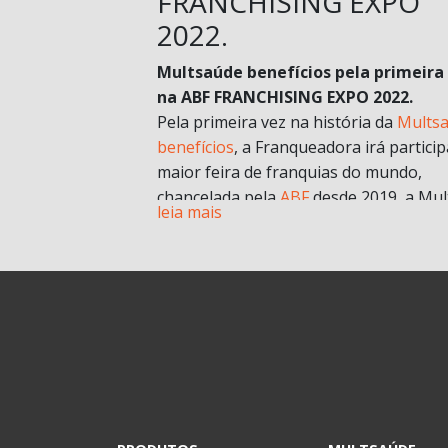
FRANCHISING EXPO
2022.
Multsaúde benefícios pela primeira
na ABF FRANCHISING EXPO 2022.
Pela primeira vez na história da
Mults
benefícios
, a Franqueadora irá particip
maior feira de franquias do mundo,
chancelada pela
ABF
desde 2019, a Mul
leia mais
chegará com muitas novidades e
oportunidades de negócios.
A grande aposta da Mult para a Feira 
esse ano, é o nosso novo modelo de
franquia in company
. Com foco no mult
franqueado ou multi empreendedores
geral.
Durante a pandemia e estruturando
possibilidades para depois, uma das
estratégias para estar mais próxima d