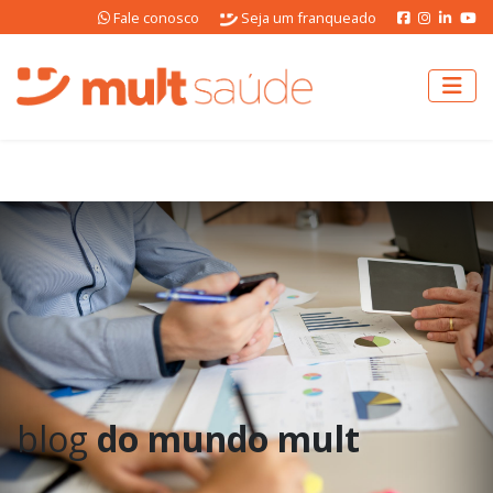
Fale conosco
Seja um franqueado
blog
do mundo mult