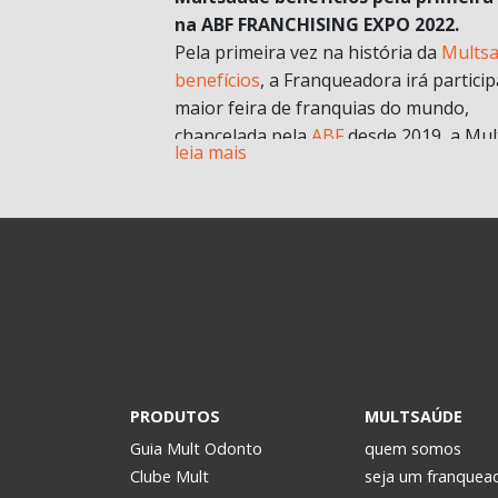
na ABF FRANCHISING EXPO 2022.
Pela primeira vez na história da
Mults
benefícios
, a Franqueadora irá particip
maior feira de franquias do mundo,
chancelada pela
ABF
desde 2019, a Mul
leia mais
chegará com muitas novidades e
oportunidades de negócios.
A grande aposta da Mult para a Feira 
esse ano, é o nosso novo modelo de
franquia in company
. Com foco no mult
franqueado ou multi empreendedores
geral.
Durante a pandemia e estruturando
possibilidades para depois, uma das
estratégias para estar mais próxima d
PRODUTOS
MULTSAÚDE
realidade dos potenciais investidores. 
Guia Mult Odonto
quem somos
passou a oferecer os formatos de
Clube Mult
seja um franquea
microfranquia e de
franquia in compan