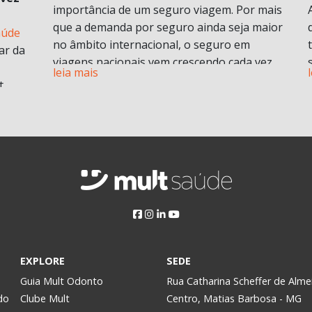
importância de um seguro viagem. Por mais
que a demanda por seguro ainda seja maior
aúde
no âmbito internacional, o seguro em
ar da
viagens nacionais vem crescendo cada vez
leia mais
mais por procura de informações.
t
Vamos entender em o que consiste em um
plano de seguro viagens e seus benefícios e
principais diferenciais.
ABF
O que é seguro viagem?
i
Esse modelo de seguro normalmente cobre
 no
problemas pessoais durante uma viagem.
Isso engloba despesas médicas e
odontológicas de urgência e emergência,
assistência Pet
, Seguro de vida e ou seguro
a
EXPLORE
SEDE
saúde e assistência morte, bem como
Assim,
Guia Mult Odonto
Rua Catharina Scheffer de Alme
contratempos com a própria viagem.
do
Clube Mult
Centro, Matias Barbosa - MG
Pode ser contratado para viagens nacionais
y.