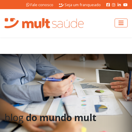
Fale conosco
Seja um franqueado
blog
do mundo mult