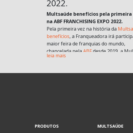
2022.
Multsaúde benefícios pela primeira
na ABF FRANCHISING EXPO 2022.
Pela primeira vez na história da
Mults
benefícios
, a Franqueadora irá particip
maior feira de franquias do mundo,
chancelada pela
ABF
desde 2019, a Mul
leia mais
chegará com muitas novidades e
oportunidades de negócios.
A grande aposta da Mult para a Feira 
esse ano, é o nosso novo modelo de
franquia in company
. Com foco no mult
franqueado ou multi empreendedores
geral.
Durante a pandemia e estruturando
possibilidades para depois, uma das
estratégias para estar mais próxima d
PRODUTOS
MULTSAÚDE
realidade dos potenciais investidores. 