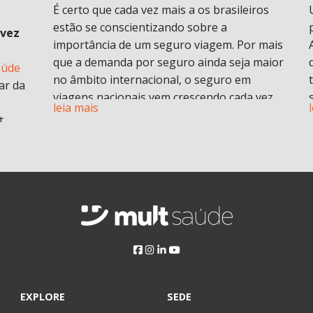
É certo que cada vez mais a os brasileiros
estão se conscientizando sobre a
 vez
importância de um seguro viagem. Por mais
que a demanda por seguro ainda seja maior
aúde
no âmbito internacional, o seguro em
ar da
viagens nacionais vem crescendo cada vez
leia mais
mais por procura de informações.
t
Vamos entender em o que consiste em um
plano de seguro viagens e seus benefícios e
principais diferenciais.
ABF
O que é seguro viagem?
i
Esse modelo de seguro normalmente cobre
 no
problemas pessoais durante uma viagem.
Isso engloba despesas médicas e
odontológicas de urgência e emergência,
assistência Pet
, Seguro de vida e ou seguro
a
EXPLORE
SEDE
saúde e assistência morte, bem como
Assim,