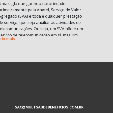
Uma sigla que ganhou notoriedade
primeiramente pela Anatel, Serviço de Valor
Agregado (SVA) é toda e qualquer prestação
de serviço, que seja auxiliar às atividades de
telecomunicações. Ou seja, um SVA não é um
serviço de telecomunicação em si, mas um
leia mais
serviço que é disponibilizado atrelado a um
serviço principal.
Para você entender bem o conceito, vamos
explicar na prática. Bem provavelmente você
já contratou um serviço de internet ou
telefonia e com ele você tem direito a contas
de e-mail, armazenamento de documentos,
proteção na navegação, redes sociais
ilimitadas, ligações telefônicas, aplicativos de
entretenimento, entre diversos outros.
Esses serviços adicionais são chamados de
SAC@MULTSAUDEBENEFICIOS.COM.BR
Serviço de Valor Adicionado (SVA).