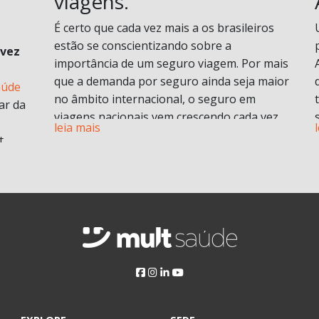
viagens.
É certo que cada vez mais a os brasileiros
estão se conscientizando sobre a
 vez
importância de um seguro viagem. Por mais
que a demanda por seguro ainda seja maior
aúde
no âmbito internacional, o seguro em
ar da
viagens nacionais vem crescendo cada vez
leia mais
mais por procura de informações.
t
Vamos entender em o que consiste em um
plano de seguro viagens e seus benefícios e
principais diferenciais.
ABF
O que é seguro viagem?
i
Esse modelo de seguro normalmente cobre
 no
problemas pessoais durante uma viagem.
Isso engloba despesas médicas e
odontológicas de urgência e emergência,
assistência Pet
, Seguro de vida e ou seguro
a