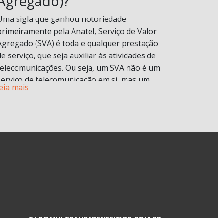
Agregado)?
Uma sigla que ganhou notoriedade
primeiramente pela Anatel, Serviço de Valor
Agregado (SVA) é toda e qualquer prestação
de serviço, que seja auxiliar às atividades de
telecomunicações. Ou seja, um SVA não é um
serviço de telecomunicação em si, mas um
leia mais
serviço que é disponibilizado atrelado a um
serviço principal.
Para você entender bem o conceito, vamos
explicar na prática. Bem provavelmente você
já contratou um serviço de internet ou
telefonia e com ele você tem direito a contas
de e-mail, armazenamento de documentos,
proteção na navegação, redes sociais
ilimitadas, ligações telefônicas, aplicativos de
entretenimento, entre diversos outros.
Esses serviços adicionais são chamados de