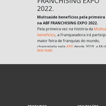
FRANCHISING EXPO
2022.
Multsaúde benefícios pela primeira
na ABF FRANCHISING EXPO 2022.
Pela primeira vez na história da
Mults
benefícios
, a Franqueadora irá particip
maior feira de franquias do mundo,
chancelada pela
ABF
desde 2019, a Mul
leia mais
chegará com muitas novidades e
oportunidades de negócios.
A grande aposta da Mult para a Feira 
esse ano, é o nosso novo modelo de
franquia in company
. Com foco no mult
franqueado ou multi empreendedores
geral.
Durante a pandemia e estruturando
possibilidades para depois, uma das
estratégias para estar mais próxima d