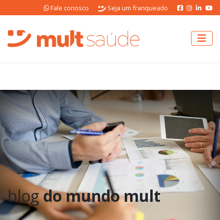
Fale conosco
Seja um franqueado
blog
do mundo mult