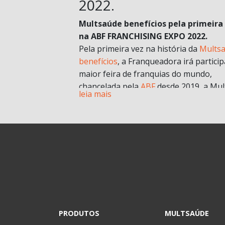
2022.
Multsaúde benefícios pela primeira
na ABF FRANCHISING EXPO 2022.
Pela primeira vez na história da
Mults
benefícios
, a Franqueadora irá particip
maior feira de franquias do mundo,
chancelada pela
ABF
desde 2019, a Mul
leia mais
chegará com muitas novidades e
oportunidades de negócios.
A grande aposta da Mult para a Feira 
esse ano, é o nosso novo modelo de
franquia in company
. Com foco no mult
franqueado ou multi empreendedores
geral.
Durante a pandemia e estruturando
possibilidades para depois, uma das
estratégias para estar mais próxima d
PRODUTOS
MULTSAÚDE
realidade dos potenciais investidores. 