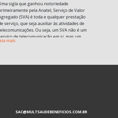
Uma sigla que ganhou notoriedade
primeiramente pela Anatel, Serviço de Valor
Agregado (SVA) é toda e qualquer prestação
de serviço, que seja auxiliar às atividades de
telecomunicações. Ou seja, um SVA não é um
serviço de telecomunicação em si, mas um
leia mais
serviço que é disponibilizado atrelado a um
serviço principal.
Para você entender bem o conceito, vamos
explicar na prática. Bem provavelmente você
já contratou um serviço de internet ou
telefonia e com ele você tem direito a contas
de e-mail, armazenamento de documentos,
proteção na navegação, redes sociais
ilimitadas, ligações telefônicas, aplicativos de
entretenimento, entre diversos outros.
Esses serviços adicionais são chamados de
SAC@MULTSAUDEBENEFICIOS.COM.BR
Serviço de Valor Adicionado (SVA).