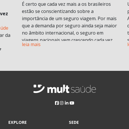
É certo que cada vez mais a os brasileiros
estão se conscientizando sobre a
 vez
importância de um seguro viagem. Por mais
que a demanda por seguro ainda seja maior
aúde
no âmbito internacional, o seguro em
ar da
viagens nacionais vem crescendo cada vez
leia mais
mais por procura de informações.
t
Vamos entender em o que consiste em um
plano de seguro viagens e seus benefícios e
principais diferenciais.
ABF
O que é seguro viagem?
i
Esse modelo de seguro normalmente cobre
 no
problemas pessoais durante uma viagem.
Isso engloba despesas médicas e
odontológicas de urgência e emergência,
assistência Pet
, Seguro de vida e ou seguro
a
EXPLORE
SEDE
saúde e assistência morte, bem como
Assim,